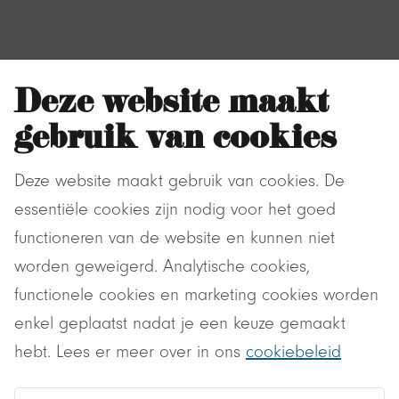
 vol nuttige tips' zo zou ik de dag kunnen samenvat
Deze website maakt
n. Zorgen dat je posts triggeren. Emotioneel connec
gebruik van cookies
Enzovoort. En onmiddellijk inzetbaar. Een absolute a
Deze website maakt gebruik van cookies. De
essentiële cookies zijn nodig voor het goed
an.be
functioneren van de website en kunnen niet
worden geweigerd. Analytische cookies,
functionele cookies en marketing cookies worden
enkel geplaatst nadat je een keuze gemaakt
hebt. Lees er meer over in ons
cookiebeleid