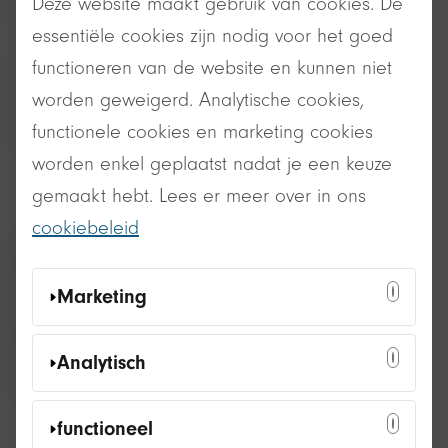
Deze website maakt gebruik van cookies. De
terug overgaat tot te snel willen verkopen.
essentiële cookies zijn nodig voor het goed
Via jouw 14de ei ontdek je waar het zoal
functioneren van de website en kunnen niet
verkeerd loopt en welke vragen jij jezelf kan
worden geweigerd. Analytische cookies,
stellen om toch die authenticiteit, waar
functionele cookies en marketing cookies
iedereen zo op zoek naar is, te behouden.
worden enkel geplaatst nadat je een keuze
gemaakt hebt. Lees er meer over in ons
cookiebeleid
Laat gerust een reactie na per mail of deel
jouw inzicht op social media en vermeld
#OptimazingOndernemersBoostKalender
en
Marketing
tag @OptimazingOnlineMarketing
.
Deze cookies kunnen door onze
Analytisch
Enthousiaste groet,
adverteerders op onze website worden
Cathy
ingesteld. Ze worden wellicht door die
Deze cookies stellen ons in staat
functioneel